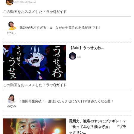
粗品 Official Channel
この動画をおススメしたトラッQガイド
歌詞が天才すぎる！w なぜか中毒性のある動画です！
たつし
【Ado】うっせぇわ...
Ado
この動画をおススメしたトラッQガイド
1億回再生突破！一度聴いたらクセになり口ずさみたくなる曲！
みなみ
長州力、観客のヤジにブチギレ！？
「食ってみな？飛ぶぞぉ」 『ブラ
ックサン...